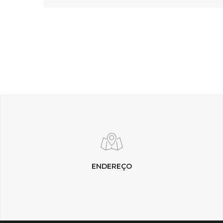
ENDEREÇO
Complexo Brasil 21
Setor Hoteleiro Sul, Quadra 6, Conjunto A, Bloco E, Salas 726 e 727
70316-902