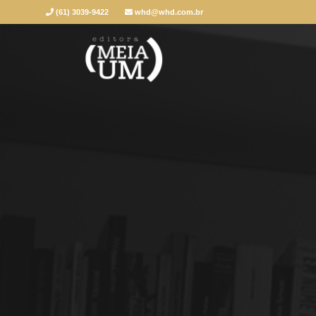
(61) 3039-9422
whd@whd.com.br