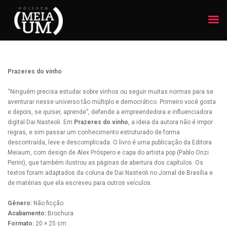
Prazeres do vinho
“Ninguém precisa estudar sobre vinhos ou seguir muitas normas para se
aventurar nesse universo tão múltiplo e democrático. Primeiro você gosta
e depois, se quiser, aprende”, defende a empreendedora e influenciadora
digital Dai Nasteoli. Em
Prazeres do vinho
, a ideia da autora não é impor
regras, e sim passar um conhecimento estruturado de forma
descontraída, leve e descomplicada. O livro é uma publicação da Editora
Meiaum, com design de Alex Próspero e capa do artista pop (Pablo Onzi
Perini), que também ilustrou as páginas de abertura dos capítulos. Os
textos foram adaptados da coluna de Dai Nasteoli no Jornal de Brasília e
de matérias que ela escreveu para outros veículos.
Gênero:
Não ficção
Acabamento:
Brochura
Formato:
20 × 25 cm