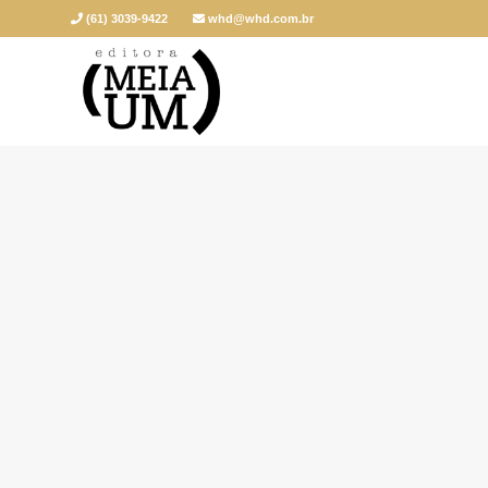
(61) 3039-9422
whd@whd.com.br